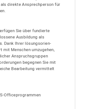
als direkte Ansprech­person für
en.
rfügen Sie über fundierte
lossene Ausbildung als
s. Dank Ihrer lösungs­ori­en­
 Art mit Menschen umzugehen,
­licher Anspruchs­gruppen
for­de­rungen begegnen Sie mit
eiche Bearbeitung vermittelt
S-Office­pro­grammen