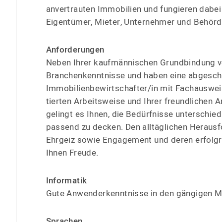
anvertrauten Immobilien und fungieren dabei 
Eigentümer, Mieter, Unternehmer und Behörd
Anforde­rungen
Neben Ihrer kaufmän­nischen Grundbindung ve
Branchen­kenntnisse und haben eine abgesch
Immobi­li­en­be­wirt­schafter/in mit Fachauswei
tierten Arbeitsweise und Ihrer freund­lichen
gelingt es Ihnen, die Bedürfnisse unterschied
passend zu decken. Den alltäg­lichen Heraus­
Ehrgeiz sowie Engagement und deren erfolg­r
Ihnen Freude.
Informatik
Gute Anwender­kenntnisse in den gängigen M
Sprachen