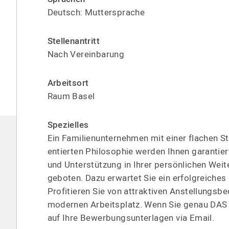
Deutsch: Mutter­sprache
Stellen­antritt
Nach Verein­barung
Arbeitsort
Raum Basel
Spezielles
Ein Famili­en­un­ter­nehmen mit einer flachen St
en­tierten Philosophie werden Ihnen garantier
und Unterstützung in Ihrer persön­lichen Weit
geboten. Dazu erwartet Sie ein erfolg­reiche
Profitieren Sie von attraktiven Anstel­lungs­b
modernen Arbeitsplatz. Wenn Sie genau DAS 
auf Ihre Bewerbungs­un­terlagen via Email.