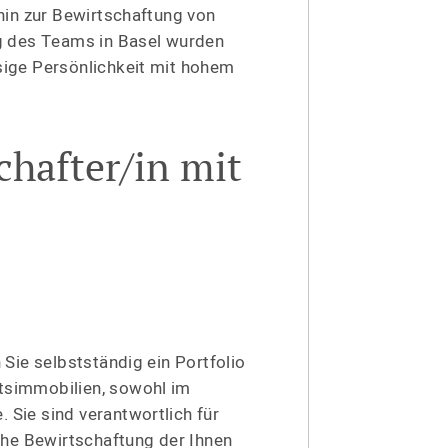
hin zur Bewirt­schaftung von
ng des Teams in Basel wurden
sige Persön­lichkeit mit hohem
schafter/in mit
Sie selbst­ständig ein Portfolio
­im­mo­bilien, sowohl im
 Sie sind verant­wortlich für
he Bewirt­schaftung der Ihnen