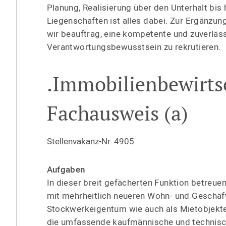
Planung, Realisierung über den Unterhalt bis 
Liegen­schaften ist alles dabei. Zur Ergänzu
wir beauftrag, eine kompetente und zuverläs
Verant­wor­tungs­be­wusstsein zu rekrutieren.
.Immobi­li­en­be­wirt­
Fachausweis (a)
Stellen­vakanz-Nr. 4905
Aufgaben
In dieser breit gefächerten Funktion betreuen 
mit mehrheitlich neueren Wohn- und Geschäfts
Stockwerk­ei­gentum wie auch als Mietobjekte.
die umfassende kaufmän­nische und technisc