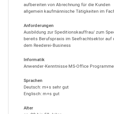
aufbereiten von Abrechnung für die Kunden
allgemein kaufmän­nische Tätigkeiten im Fac
Anforde­rungen
Ausbildung zur Spediti­ons­kauffrau/ zum Spe
bereits Berufs­praxis im Seefracht­sektor auf
dem Reederei-Business
Informatik
Anwender-Kenntnisse MS-Office Programme (
Sprachen
Deutsch: m+s sehr gut
Englisch: m+s gut
Alter