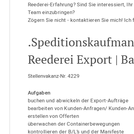
Reederei-Erfahrung? Sind Sie interessiert, I
Team einzubringen?
Zögern Sie nicht - kontak­tieren Sie mich! Ic
.Spediti­ons­kaufman
Reederei Export | Ba
Stellen­vakanz-Nr. 4229
Aufgaben
buchen und abwickeln der Export-Aufträge
bearbeiten von Kunden-Anfragen/ Kunden-An
erstellen von Offerten
überwachen der Contai­ner­be­we­gungen
kontrol­lieren der B/L’s und der Manifeste