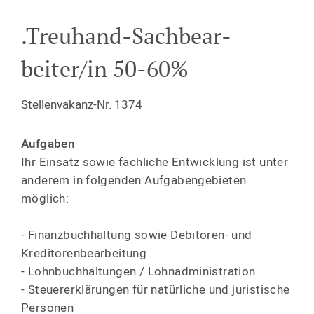
.Treuhand-Sachbe­ar­
beiter/in 50-60%
Stellen­vakanz-Nr. 1374
Aufgaben
Ihr Einsatz sowie fachliche Entwicklung ist unter
anderem in folgenden Aufgaben­ge­bieten
möglich:
- Finanz­buch­haltung sowie Debitoren- und
Kredito­ren­be­ar­beitung
- Lohnbuch­hal­tungen / Lohnad­mi­nis­tration
- Steuer­erklä­rungen für natürliche und juristische
Personen