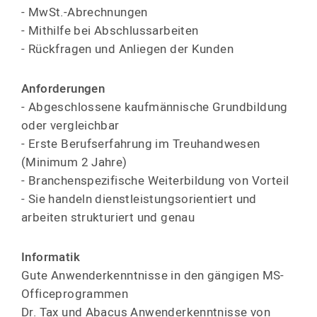
- MwSt.-Abrech­nungen
- Mithilfe bei Abschluss­ar­beiten
- Rückfragen und Anliegen der Kunden
Anforde­rungen
- Abgeschlossene kaufmän­nische Grundbildung
oder vergleichbar
- Erste Berufs­er­fahrung im Treuhandwesen
(Minimum 2 Jahre)
- Branchen­spe­zi­fische Weiter­bildung von Vorteil
- Sie handeln dienst­leis­tungs­ori­entiert und
arbeiten strukturiert und genau
Informatik
Gute Anwender­kenntnisse in den gängigen MS-
Office­pro­grammen
Dr. Tax und Abacus Anwender­kenntnisse von