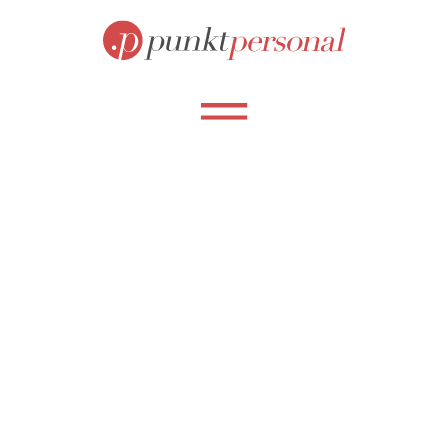
Sie suchen eine neue Stelle, wir
haben das Netzwerk. Wir
vermitteln Jobs punktgenau –
spezia­lisiert auf Ihr Berufsfeld.